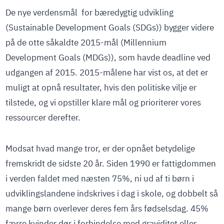
De nye verdensmål for bæredygtig udvikling
(Sustainable Development Goals (SDGs)) bygger videre
på de otte såkaldte 2015-mål (Millennium
Development Goals (MDGs)), som havde deadline ved
udgangen af 2015. 2015-målene har vist os, at det er
muligt at opnå resultater, hvis den politiske vilje er
tilstede, og vi opstiller klare mål og prioriterer vores
ressourcer derefter.
Modsat hvad mange tror, er der opnået betydelige
fremskridt de sidste 20 år. Siden 1990 er fattigdommen
i verden faldet med næsten 75%, ni ud af ti børn i
udviklingslandene indskrives i dag i skole, og dobbelt så
mange børn overlever deres fem års fødselsdag. 45%
færre kvinder dør i forbindelse med graviditet eller