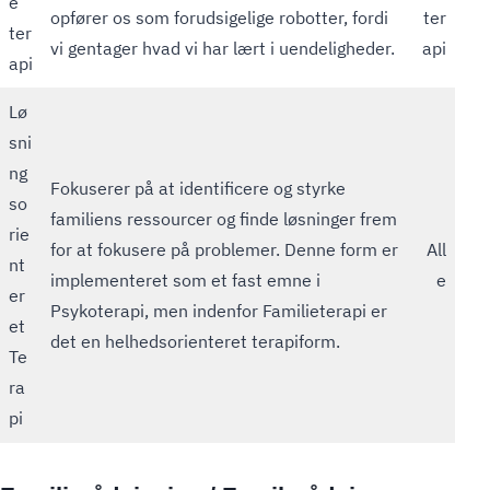
e
opfører os som forudsigelige robotter, fordi
ter
ter
vi gentager hvad vi har lært i uendeligheder.
api
api
Lø
sni
ng
Fokuserer på at identificere og styrke
so
familiens ressourcer og finde løsninger frem
rie
for at fokusere på problemer. Denne form er
All
nt
implementeret som et fast emne i
e
er
Psykoterapi, men indenfor Familieterapi er
et
det en helhedsorienteret terapiform.
Te
ra
pi