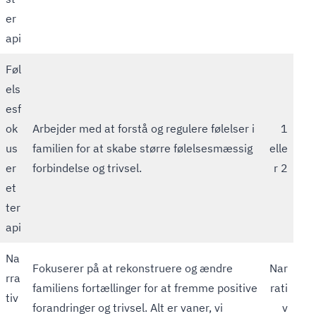
er
api
Føl
els
esf
ok
Arbejder med at forstå og regulere følelser i
1
us
familien for at skabe større følelsesmæssig
elle
er
forbindelse og trivsel.
r 2
et
ter
api
Na
Fokuserer på at rekonstruere og ændre
Nar
rra
familiens fortællinger for at fremme positive
rati
tiv
forandringer og trivsel. Alt er vaner, vi
v