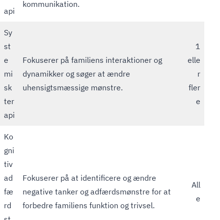
kommunikation.
api
Sy
st
1
e
Fokuserer på familiens interaktioner og
elle
mi
dynamikker og søger at ændre
r
sk
uhensigtsmæssige mønstre.
fler
ter
e
api
Ko
gni
tiv
ad
Fokuserer på at identificere og ændre
All
fæ
negative tanker og adfærdsmønstre for at
e
rd
forbedre familiens funktion og trivsel.
st