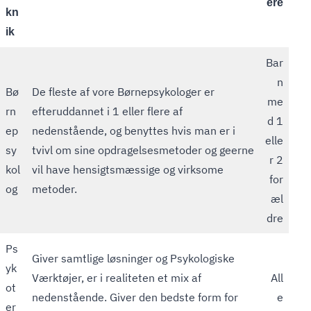
ere
kn
ik
Bar
n
Bø
De fleste af vore Børnepsykologer er
me
rn
efteruddannet i 1 eller flere af
d 1
ep
nedenstående, og benyttes hvis man er i
elle
sy
tvivl om sine opdragelsesmetoder og geerne
r 2
kol
vil have hensigtsmæssige og virksome
for
og
metoder.
æl
dre
Ps
Giver samtlige løsninger og Psykologiske
yk
Værktøjer, er i realiteten et mix af
All
ot
nedenstående. Giver den bedste form for
e
er