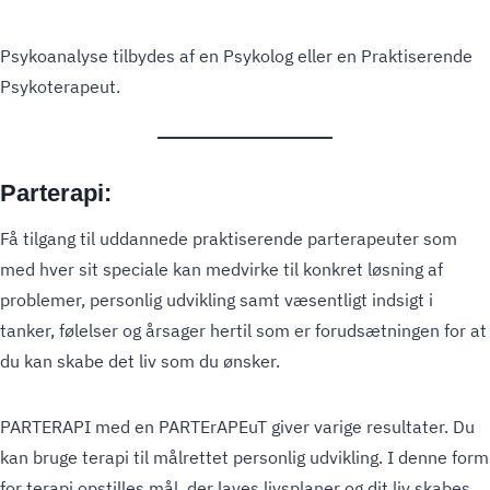
Psykoanalyse tilbydes af en Psykolog eller en Praktiserende
Psykoterapeut.
Parterapi:
Få tilgang til uddannede praktiserende parterapeuter som
med hver sit speciale kan medvirke til konkret løsning af
problemer, personlig udvikling samt væsentligt indsigt i
tanker, følelser og årsager hertil som er forudsætningen for at
du kan skabe det liv som du ønsker.
PARTERAPI med en PARTErAPEuT giver varige resultater. Du
kan bruge terapi til målrettet personlig udvikling. I denne form
for terapi opstilles mål, der laves livsplaner og dit liv skabes