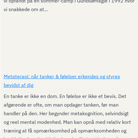
vi opfandt på en sommer-camp i Gundsømagle i 1992 hvor
vi snakkede om at...
Metaterapi: når tanker & følelser erkendes og styres
bevidst af dig
En tanke er ikke en dom. En følelse er ikke et bevis. Det
afgørende er ofte, om man opdager tanken, før man
handler på den. Her begynder metakognition, selvindsigt
og reel mental modenhed. Man kan opnå med relativ kort
træning at få opmærksomhed på opmærksomheden og