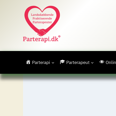
Fortsæt
til
indhold
Parterapi
Parterapeut
Onlin