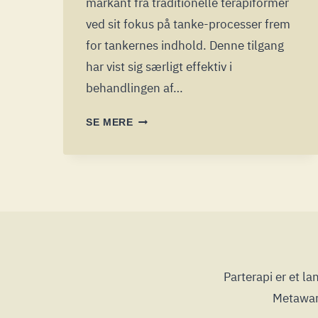
markant fra traditionelle terapiformer
ved sit fokus på tanke-processer frem
for tankernes indhold. Denne tilgang
har vist sig særligt effektiv i
behandlingen af…
METAMIND
SE MERE
MASTER
METAKOGNITIVTERAPI
MCT
Parterapi er et 
Metaware